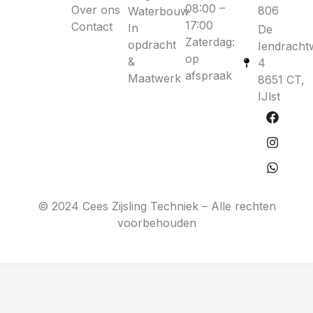
08:00 –
Over ons
806
Waterbouw
17:00
Contact
In
De
Zaterdag:
opdracht
Iendracht
op
&
4
afspraak
Maatwerk
8651 CT,
IJlst
© 2024 Cees Zijsling Techniek – Alle rechten
voorbehouden