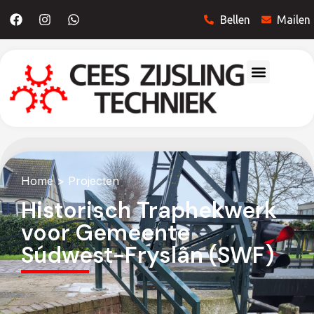
Bellen
Mailen
Home
> Projecten
Historisch Traphekwerk
voor Gemeente
Súdwest-Fryslân (SWF)