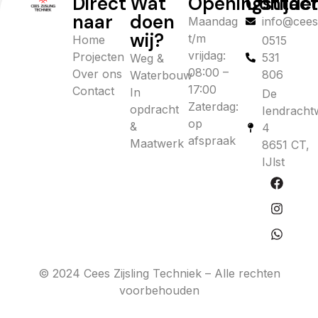
Direct
Wat
Openingstijde
Contac
naar
doen
Maandag
info@ceesz
wij?
t/m
Home
0515
vrijdag:
Projecten
531
Weg &
08:00 –
Over ons
806
Waterbouw
17:00
Contact
In
De
Zaterdag:
opdracht
Iendracht
op
&
4
afspraak
Maatwerk
8651 CT,
IJlst
© 2024 Cees Zijsling Techniek – Alle rechten
voorbehouden