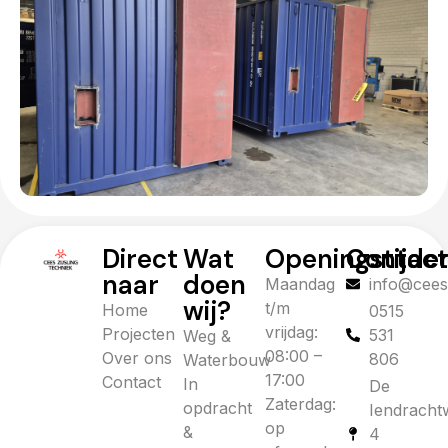
Direct
Wat
Openingstijde
Contac
naar
doen
Maandag
info@ceesz
wij?
t/m
Home
0515
vrijdag:
Projecten
531
Weg &
08:00 –
Over ons
806
Waterbouw
17:00
Contact
In
De
Zaterdag:
opdracht
Iendracht
op
&
4