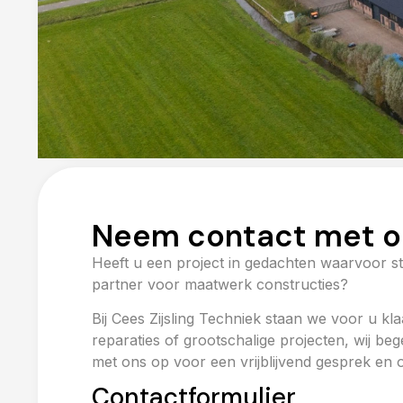
Neem contact met o
Heeft u een project in gedachten waarvoor st
partner voor maatwerk constructies?
Bij Cees Zijsling Techniek staan we voor u kl
reparaties of grootschalige projecten, wij b
met ons op voor een vrijblijvend gesprek en
Contactformulier