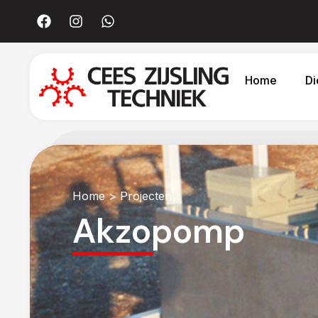
Home
Di
Home
> Projecten
Akzopomp